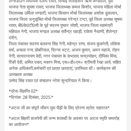
लैन्सडाउन विधायक दलीप रावत, सिंचाई सलाहकार ऋषि कण्डवाल, युवा
भाजपा नेता सुयश रावत, भाजपा जिलाध्यक्ष कमल किशोर, भाजपा महिला मोर्चा
जिलाध्यक्ष उर्मिला भण्डारी, भाजपा किसान मोर्चा जिलाध्यक्ष अशोक डुकलान,
भाजपा जिला अनुसूचित मोर्चा जिलाध्यक्ष नरेन्द्र टम्टा, पूर्व जिला अध्यक्ष सुषमा
रावत, बी0के0टी0सी के पूर्व सदस्य पुष्कर जोशी, भाजपा जिला महामंत्री
महिपाल नेगी, भाजपा मण्डल अध्यक्ष सर्वेन्द्र पहाड़ी, राकेश नैथाणी, शैलेन्द्र
दर्शन,
जिला पंचायत सदस्य बलवन्त सिंह नेगी, महेन्द्र राणा, संजय कुकरेती, लोकेश
वर्मा, अचला नन्द डोबरियाल, प्रिन्स भट्ट, अजय कुमार, अमन महाजे, रोहन
नेगी, सत्यरानायण वेदी, नगर पंचायत के सभासद चन्द्रमोहन, दीपिका मिंया,
रिंकी देवी, अमित रावत, मकान मिया, एस०डी०एम० श्रीमती रेखा आर्य, सहित
अनेक अधिकारी,कर्मचारी एवं छात्र छात्राएं, उपस्थित थी। कार्यक्रम की
अध्यक्षता अध्यक्ष
उम्मेद सिंह रावत एवं संचालन नरेश सुन्दरियाल ने किया।
*प्रेस-विज्ञप्ति 02*
*दिनांक: 28 दिसंबर, 2025.*
*अटल जी का संपूर्ण जीवन युवा पीढ़ी के लिए प्रेरणा स्रोत: महाराज*
*अटल बिहारी वाजपेयी की जन्म शताब्दी के अवसर पर अटल स्मृति समारोह
का आयोजन*