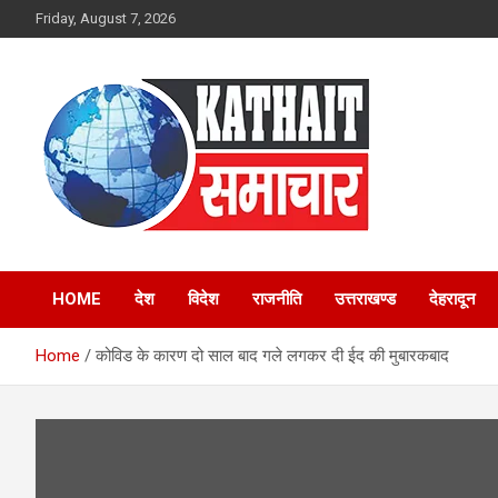
Skip
Friday, August 7, 2026
to
content
Kathait Samachar –
HOME
देश
विदेश
राजनीति
उत्तराखण्ड
देहरादून
Latest Uttarakhand
Home
कोविड के कारण दो साल बाद गले लगकर दी ईद की मुबारकबाद
News in Hindi,
Uttarakhand News
Headlines