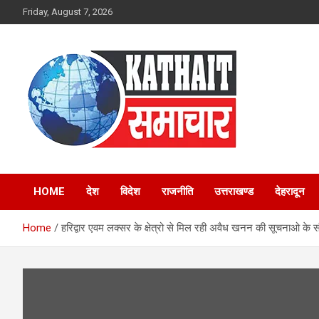
Skip
Friday, August 7, 2026
to
content
Kathait Samachar –
HOME
देश
विदेश
राजनीति
उत्तराखण्ड
देहरादून
Latest Uttarakhand
Home
हरिद्वार एवम लक्सर के क्षेत्रो से मिल रही अवैध खनन की सूचनाओ के संद
News in Hindi,
Uttarakhand News
Headlines