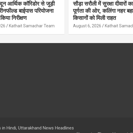
ादून आर्थिक कॉरिडोर से जुड़ी
सौड़ा सरौली में सुरक्षा दीवारों का
रीनफील्ड बाईपास परियोजना
पूर्णता की ओर, कलिंगा नहर बहा
किया निरीक्षण
किसानों को मिली राहत
026
Kathait Samachar Team
August 6, 2026
Kathait Sama
 in Hindi, Uttarakhand News Headlines