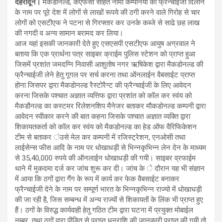
देहरादून।
मैकडोनल्ड, केएफसी सहित नामी कम्पनियां की फ्रैन्चाईजी दिलाने
के नाम पर पूरे देश में लोगों से लाखों रूपये की ठगी करने वाले गिरोह से चार
लोगों को एसटीएफ ने पटना से गिरफ्तार कर उनके कब्जे से साढे छह लाख
की नगदी व अन्य सामान बरामद कर लिया।
आज यहां इसकी जानकारी देते हुए एसएसपी एसटीएफ आयुष अग्रवाल ने
बताया कि एक प्रार्थना पत्र साइबर क्राईम पुलिस स्टेशन को प्राप्त हुआ
जिसमें प्रशांत जमदग्नि निवासी आशुतोष नगर ऋषिकेश द्वारा मैकडोनल्ड की
फ्रैन्चाईजी लेने हेतु गूगल पर सर्च करना तथा ऑनलाईन वैबसाईट प्राप्त
होना जिसपर द्वारा मैकडोनल्ड रैस्टोरैन्ट की फ्रैन्चाईजी के लिए आवेदन
करना जिसके पश्चात अज्ञात व्यत्तिफ द्वारा प्रशांत को कॉल कर स्वंय को
मैकडौनल्ड का कस्टमर रिलेशनशिप मैनेजर बताकर मौकडोनल्ड कम्पनी द्वारा
आवेदन स्वीकार करने की बात कहना जिसके पश्चात अज्ञात व्यक्ति द्वारा
शिकायतकर्ता को कॉल कर स्वंय को मैकडोनल्ड का हेड ऑफ वैरिफिकेशन
टीम से बताकर ंउसे मेल कर कम्पनी में रजिस्ट्रेशन, एनओसी तथा
लाईसेन्स फीस आदि के नाम पर धोखाधड़ी से भिन्नकृभिन्न लेन देन के माध्यम
से 35,40,000 रुपये की ऑनलाईन धोखाधड़ी की गयी। साइबर व्रफाईम
थाने में मुकदमा दर्ज कर जांच शुरू कर दी। जांच के े दौरान यह भी संज्ञान
में आया कि ठगों द्वारा गैंग के रूप में कार्य कर फेक वैबसाईट बनाकर
फ्रैन्चाईजी देने के नाम पर सम्पूर्ण भारत के भिन्नकृभिन्न राज्यो में धोखाधड़ी
की जा रही है, जिस सम्बन्ध में अन्य राज्यों से शिकायतों के लिंक भी प्राप्त हुए
हैं। ठगों के विरुद्ध कार्यवाही हेतु गठित टीम द्वारा घटना में प्रयुक्त मोबाईल
नम्बर, तथा ठगों द्वारा पीडित से प्राप्त धनराशि की जानकारी प्राप्त की गयी तो