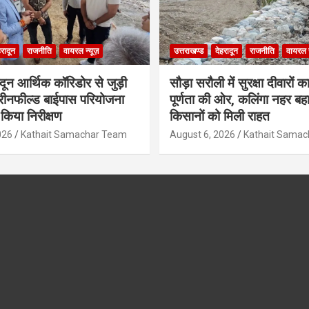
हरादून
राजनीति
वायरल न्यूज़
उत्तराखण्ड
देहरादून
राजनीति
वायरल न
ादून आर्थिक कॉरिडोर से जुड़ी
सौड़ा सरौली में सुरक्षा दीवारों का
रीनफील्ड बाईपास परियोजना
पूर्णता की ओर, कलिंगा नहर बहा
किया निरीक्षण
किसानों को मिली राहत
026
Kathait Samachar Team
August 6, 2026
Kathait Sama