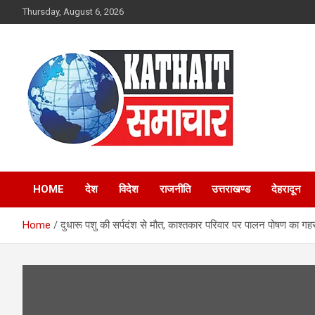
Skip
Thursday, August 6, 2026
to
content
Kathait Samachar –
HOME
देश
विदेश
राजनीति
उत्तराखण्ड
देहरादून
Latest Uttarakhand
Home
दुधारू पशु की सर्पदंश से मौत, काश्तकार परिवार पर पालन पोषण का ग
News in Hindi,
Uttarakhand News
Headlines