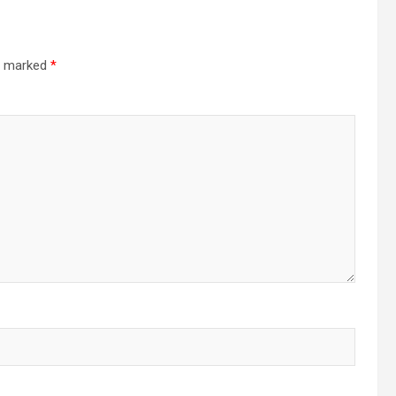
re marked
*