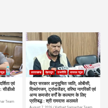
्यूज़
उत्तराखण्ड
देहरादून
राजनीति
वायरल न्यूज़
्शिता एवं
केंद्र सरकार अनुसूचित जाति, ओबीसी,
ी : सीडीओ
दिव्यांगजन, ट्रांसजेंडर, वरिष्ठ नागरिकों एवं
अन्य कमजोर वर्गों के कल्याण के लिए
प्रतिबद्ध : श्री रामदास अठावले
char Team
August 7, 2026
Kathait Samachar Team