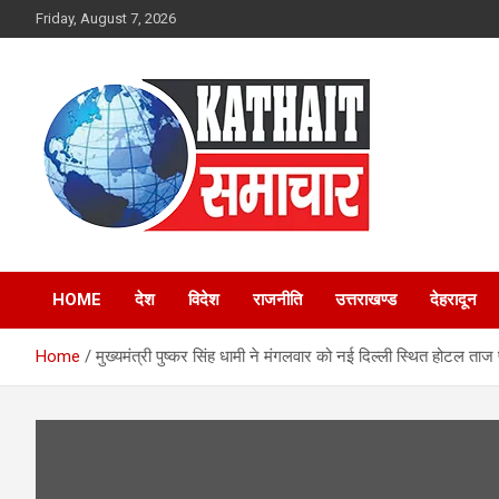
Skip
Friday, August 7, 2026
to
content
Kathait Samachar –
HOME
देश
विदेश
राजनीति
उत्तराखण्ड
देहरादून
Latest Uttarakhand
Home
मुख्यमंत्री पुष्कर सिंह धामी ने मंगलवार को नई दिल्ली स्थित होटल ताज
News in Hindi,
Uttarakhand News
Headlines