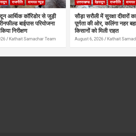
हरादून
राजनीति
वायरल न्यूज़
उत्तराखण्ड
देहरादून
राजनीति
वायरल न
ादून आर्थिक कॉरिडोर से जुड़ी
सौड़ा सरौली में सुरक्षा दीवारों का
रीनफील्ड बाईपास परियोजना
पूर्णता की ओर, कलिंगा नहर बहा
किया निरीक्षण
किसानों को मिली राहत
026
Kathait Samachar Team
August 6, 2026
Kathait Sama