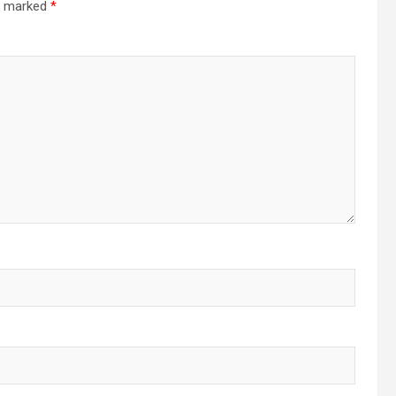
re marked
*