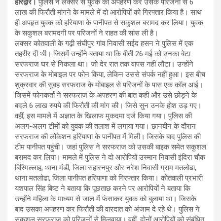
हरिद्वार।
पुलिस ने लक्सर से युवक का अपहरण कर उसके परिजनों से 6
लाख की फिरौती मांगने के मामले में दो आरोपियों को गिरफ्तार किया है। साथ
ही अपहृत युवक को हरियाणा के पानीपत से सकुशल बरामद कर लिया। युवक
के सकुशल बरामदगी पर परिजनों ने राहत की सांस ली है।
लक्सर कोतवाली के गढ़ी संघीपुर गांव निवासी सईद हसन ने पुलिस में एक
तहरीर दी थी। जिसमें उन्होंने बताया था कि बीती 26 मई को उनका बेटा
सरफराज घर से निकला था। जो देर रात तक वापस नहीं लौटा। उन्होंने
सरफराज के मोबाइल पर फोन किया, लेकिन उससे संपर्क नहीं हुआ। इस बीच
शुक्रवार की सुबह सरफराज के मोबाइल से परिजनों के पास एक कॉल आई।
जिसमें फोनकर्ता ने सरफराज के अपहरण की बात कही और उसे छोड़ने के
बदले 6 लाख रुपये की फिरौती की मांग की। जिसे सुन उनके होश उड़ गए।
वहीं, इस मामले में अज्ञात के खिलाफ मुकदमा दर्ज किया गया। पुलिस की
अलग-अलग टीमों को युवक की तलाश में लगाया गया। छानबीन के दौरान
सरफराज की लोकेशन हरियाणा के पानीपत में मिली। जिसके बाद पुलिस की
टीम पानीपत पहुंची। जहां पुलिस ने सरफराज को उसकी बाइक समेत सकुशल
बरामद कर लिया। मामले में पुलिस ने दो आरोपियों उस्मान निवासी इंदिरा चौक
बिस्मिल्लाह, थाना मंडी, जिला सहारनपुर और नरेश निवासी ग्राम मतलोढा,
थाना मतलोढा, जिला पानीपत हरियाणा को गिरफ्तार किया। कोतवाली प्रभारी
यशपाल सिंह बिष्ट ने बताया कि पूछताछ करने पर आरोपियों ने बताया कि
उन्होंने महिला के माध्यम से जाल में फंसाकर युवक को बुलाया था। जिसके
बाद उसका अपहरण कर फिरौती की वारदात को अंजाम दे रहे थे। पुलिस ने
सकुशल सरफराज को परिजनों से मिलवाया। वहीं, दोनों आरोपियों को संबंधित