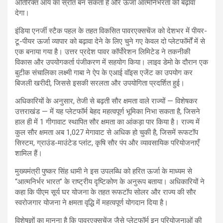
अतिरिक्त आय का स्रोत बन सकता है और ऊर्जा आत्मनिर्भरता को बढ़ावा
देगा।
इंडिया एनर्जी स्टैक पहल के तहत विकसित पावरएक्सचेंज को देशभर में पीयर-
टू-पीयर ऊर्जा व्यापार को बढ़ावा देने के लिए चुने गए केवल दो प्लेटफॉर्मों में से
एक बनाया गया है। उत्तर प्रदेश पावर कॉर्पोरेशन लिमिटेड ने तकनीकी
विकास और उपयोगकर्ता पंजीकरण में सहयोग किया। लाइव डेमो के दौरान एक
बुटीक संचालिका लक्ष्मी गाबा ने ऐप के एआई वॉइस एजेंट का उपयोग कर
बिजली खरीदी, जिससे इसकी सरलता और उपयोगिता प्रदर्शित हुई।
अधिकारियों के अनुसार, तेजी से बढ़ती सौर क्षमता वाले राज्यों — विशेषकर
उत्तराखंड — में यह प्लेटफॉर्म बेहद महत्वपूर्ण भूमिका निभा सकता है, जिसने
हाल ही में 1 गीगावाट स्थापित सौर क्षमता का आंकड़ा पार किया है। राज्य में
कुल सौर क्षमता अब 1,027 मेगावाट से अधिक हो चुकी है, जिसमें रूफटॉप
सिस्टम, ग्राउंड-माउंटेड प्लांट, कृषि सौर पंप और व्यावसायिक परियोजनाएँ
शामिल हैं।
मुख्यमंत्री पुष्कर सिंह धामी ने इस उपलब्धि को हरित ऊर्जा के माध्यम से
“आत्मनिर्भर भारत” के राष्ट्रीय दृष्टिकोण के अनुरूप बताया। अधिकारियों ने
कहा कि पीएम सूर्य घर योजना के तहत रूफटॉप सोलर और राज्य की सौर
स्वरोजगार योजना ने क्षमता वृद्धि में महत्वपूर्ण योगदान दिया है।
विशेषज्ञों का मानना है कि पावरएक्सचेंज जैसे प्लेटफॉर्म इन परियोजनाओं की