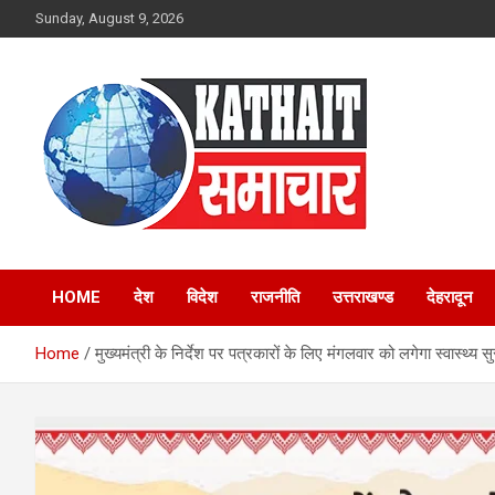
Skip
Sunday, August 9, 2026
to
content
Kathait Samachar –
HOME
देश
विदेश
राजनीति
उत्तराखण्ड
देहरादून
Latest Uttarakhand
Home
मुख्यमंत्री के निर्देश पर पत्रकारों के लिए मंगलवार को लगेगा स्वास्थ्य सुरक
News in Hindi,
Uttarakhand News
Headlines