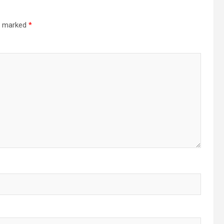
re marked
*