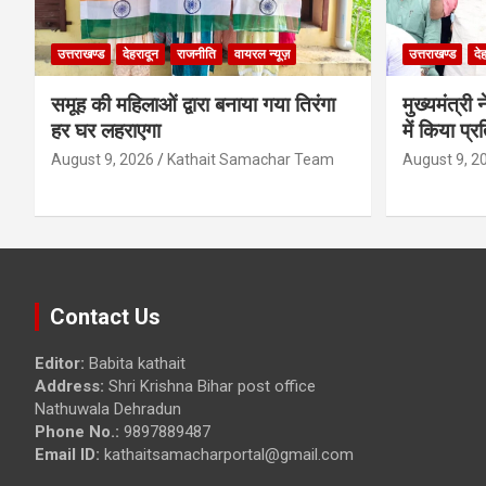
उत्तराखण्ड
देहरादून
राजनीति
वायरल न्यूज़
उत्तराखण्ड
दे
समूह की महिलाओं द्वारा बनाया गया तिरंगा
मुख्यमंत्री 
हर घर लहराएगा
में किया प्
August 9, 2026
Kathait Samachar Team
August 9, 2
Contact Us
Editor:
Babita kathait
Address:
Shri Krishna Bihar post office
Nathuwala Dehradun
Phone No.:
9897889487
Email ID:
kathaitsamacharportal@gmail.com