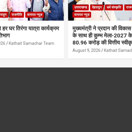
उत्तराखण्ड
देहरादून
धर्म संस्कृति
राज
हरादून
राजनीति
वायरल न्यूज़
वायरल न्यूज़
ने हर घर तिरंगा यात्रा कार्यक्रम
मुख्यमंत्री ने प्रदान की विका
रतिभाग
के साथ ही कुम्भ मेला-2027 के कार
80.96 करोड़ की वित्तीय स्वीक
026
Kathait Samachar Team
August 9, 2026
Kathait Sama