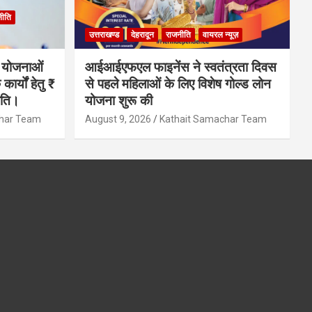
नीति
उत्तराखण्ड
देहरादून
राजनीति
वायरल न्यूज़
स योजनाओं
आईआईएफएल फाइनेंस ने स्वतंत्रता दिवस
्यों हेतु ₹
से पहले महिलाओं के लिए विशेष गोल्ड लोन
ृति।
योजना शुरू की
char Team
August 9, 2026
Kathait Samachar Team