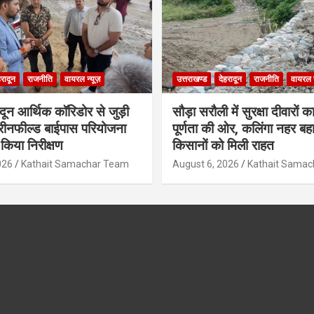
हरादून
राजनीति
वायरल न्यूज़
उत्तराखण्ड
देहरादून
राजनीति
वायरल न
ादून आर्थिक कॉरिडोर से जुड़ी
सौड़ा सरौली में सुरक्षा दीवारों का
रीनफील्ड बाईपास परियोजना
पूर्णता की ओर, कलिंगा नहर बहा
किया निरीक्षण
किसानों को मिली राहत
026
Kathait Samachar Team
August 6, 2026
Kathait Sama