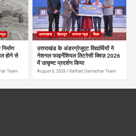
्यूज़
उत्तराखण्ड
देहरादून
वायरल न्यूज़
शिक्षा
 निर्माण
उत्तराखंड के अंडरग्रेजुएट विद्यार्थियों ने
ल होने से
नेशनल फाइनेंशियल लिटरेसी क्विज़ 2026
में उत्कृष्ट प्रदर्शन किया
char Team
August 6, 2026
Kathait Samachar Team