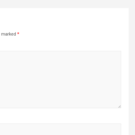
re marked
*