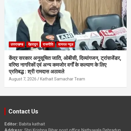
उत्तराखण्ड
देहरादून
राजनीति
वायरल न्यूज़
केंद्र सरकार अनुसूचित जाति, ओबीसी, दिव्यांगजन, ट्रांसजेंडर,
वरिष्ठ नागरिकों एवं अन्य कमजोर वर्गों के कल्याण के लिए
प्रतिबद्ध : श्री रामदास अठावले
August 7, 2026
Kathait Samachar Team
Contact Us
Editor:
Babita kathait
Address:
Shri Krishna Bihar post office Nathuwala Dehradun