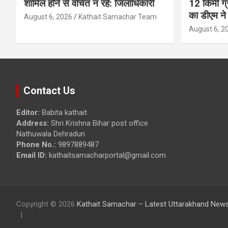
शामिल होने से वंचित न रहे: जिलाधिकारी
12 किमी ग्
का डीएम ने 
August 6, 2026
Kathait Samachar Team
August 6, 2
Contact Us
Editor:
Babita kathait
Address:
Shri Krishna Bihar post office
Nathuwala Dehradun
Phone No.:
9897889487
Email ID:
kathaitsamacharportal@gmail.com
Copyright © 2026
Kathait Samachar – Latest Uttarakhand News