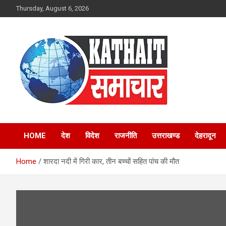
Skip
Thursday, August 6, 2026
to
content
Kathait Samachar –
HOME
देश
विदेश
राजनीति
उत्तराखण्ड
देहरादून
Latest Uttarakhand
Home
शारदा नदी में गिरी कार, तीन बच्चों सहित पांच की मौत
News in Hindi,
Uttarakhand News
Headlines