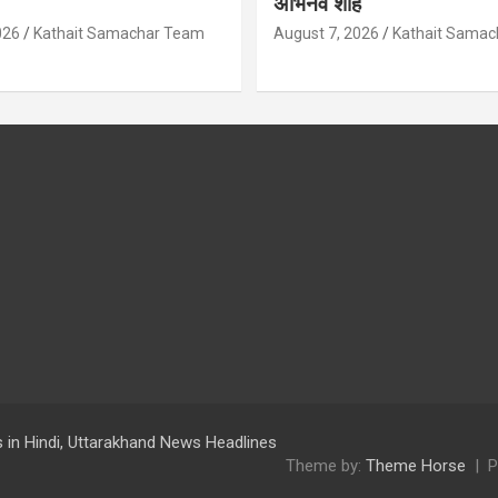
अभिनव शाह
026
Kathait Samachar Team
August 7, 2026
Kathait Sama
 in Hindi, Uttarakhand News Headlines
Theme by:
Theme Horse
P