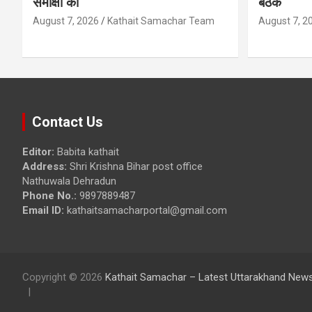
समीक्षा की
बैठक
August 7, 2026
Kathait Samachar Team
August 7, 2
Contact Us
Editor:
Babita kathait
Address:
Shri Krishna Bihar post office
Nathuwala Dehradun
Phone No.:
9897889487
Email ID:
kathaitsamacharportal@gmail.com
Copyright © 2026
Kathait Samachar – Latest Uttarakhand News