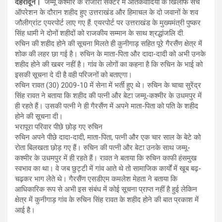
देहरादून।
जम्मू कश्मीर के राजौरी सेक्टर में आतंकवादियों के खिलाफ सर्च
ऑपरेशन के दौरान शहीद हुए उत्तराखंड और हिमाचल के दो जवानों के शव
जौलीग्रांट एयरपोर्ट लाए गए हैं. एयरपोर्ट पर उत्तराखंड के मुख्यमंत्री पुष्कर
सिंह धामी ने दोनों शहीदों को राजकीय सम्मान के साथ श्रद्धांजलि दी.
रुचिन की शहीद होने की सूचना मिलते ही कुनीगाड़ सहित पूरे गैरसैंण क्षेत्र में
शोक की लहर छा गई है। रुचिन के माता-पिता और दादा-दादी को अभी उनके
शहीद होने की खबर नहीं है। गांव के लोगों का कहना है कि रुचिन के भाई को
इसकी सूचना दे दी है वही परिजनों को बताएगा।
रुचिन रावत (30) 2009-10 में सेना में भर्ती हुए थे। रुचिन के चाचा सुरेंद्र
सिंह रावत ने बताया कि शहीद की पत्नी और बेटा जम्मू-कश्मीर के उधमपुर में
ही रहते हैं। उसकी पत्नी ने ही गैरसैंण में अपने माता-पिता को पति के शहीद
होने की सूचना दी।
भरापूरा परिवार पीछे छोड़ गए रुचिन
रुचिन अपने पीछे दादा-दादी, माता-पिता, पत्नी और एक चार साल के बेटे को
रोता बिलखता छोड़ गए हैं। रुचिन की पत्नी और बेटा उनके साथ जम्मू-
कश्मीर के उधमपुर में ही रहते हैं। रावत ने बताया कि रुचिन काफी हंसमुख
स्वभाव का था। वे जब छुट्टी में गांव आते थे तो सामाजिक कार्यों में खूब बढ़-
चढ़कर भाग लेते थे। गैरसैंण एसडीएम कमलेश मेहता ने बताया कि
आधिकारिक रूप से अभी इस संबंध में कोई सूचना प्राप्त नहीं है हुई लेकिन
क्षेत्र में कुनीगाड़ गांव के रुचिन सिंह रावत के शहीद होने की बात प्रकाश में
आई है।