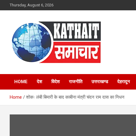
Skip
Thursday, August 6, 2026
to
content
Kathait Samachar –
HOME
देश
विदेश
राजनीति
उत्तराखण्ड
देहरादून
Latest Uttarakhand
Home
शोकः लंबी बिमारी के बाद काबीना मंत्री चंदन राम दास का निधन
News in Hindi,
Uttarakhand News
Headlines