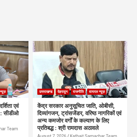
्यूज़
उत्तराखण्ड
देहरादून
राजनीति
वायरल न्यूज़
्शिता एवं
केंद्र सरकार अनुसूचित जाति, ओबीसी,
ी : सीडीओ
दिव्यांगजन, ट्रांसजेंडर, वरिष्ठ नागरिकों एवं
अन्य कमजोर वर्गों के कल्याण के लिए
प्रतिबद्ध : श्री रामदास अठावले
char Team
August 7, 2026
Kathait Samachar Team