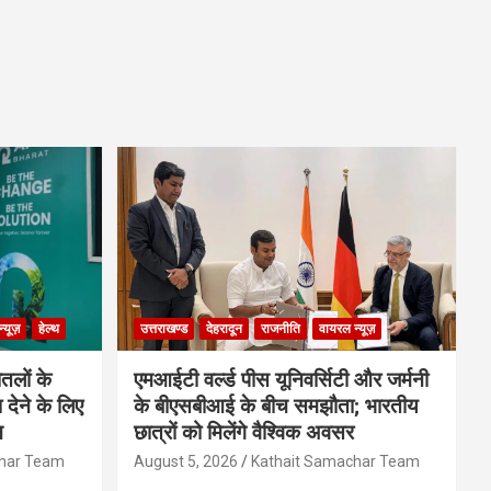
्यूज़
हेल्थ
उत्तराखण्ड
देहरादून
राजनीति
वायरल न्यूज़
ोतलों के
एमआईटी वर्ल्ड पीस यूनिवर्सिटी और जर्मनी
ा देने के लिए
के बीएसबीआई के बीच समझौता; भारतीय
न
छात्रों को मिलेंगे वैश्विक अवसर
char Team
August 5, 2026
Kathait Samachar Team