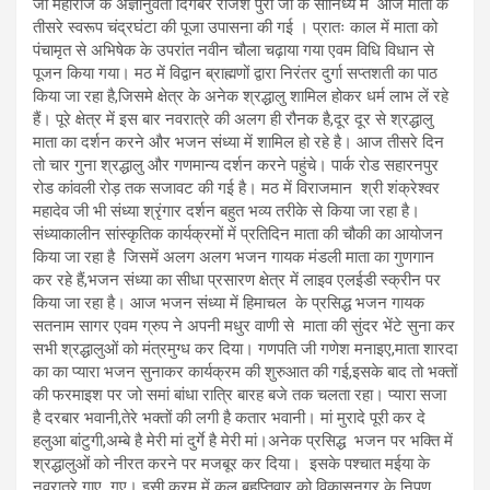
जी महाराज के अज्ञानुवर्ती दिगंबर राजेश पुरी जी के सानिध्य में आज माता के
तीसरे स्वरूप चंद्रघंटा की पूजा उपासना की गई । प्रातः काल में माता को
पंचामृत से अभिषेक के उपरांत नवीन चौला चढ़ाया गया एवम विधि विधान से
पूजन किया गया। मठ में विद्वान ब्राह्मणों द्वारा निरंतर दुर्गा सप्तशती का पाठ
किया जा रहा है,जिसमे क्षेत्र के अनेक श्रद्धालु शामिल होकर धर्म लाभ लें रहे
हैं। पूरे क्षेत्र में इस बार नवरात्रे की अलग ही रौनक है,दूर दूर से श्रद्धालु
माता का दर्शन करने और भजन संध्या में शामिल हो रहे है। आज तीसरे दिन
तो चार गुना श्रद्धालु और गणमान्य दर्शन करने पहुंचे। पार्क रोड सहारनपुर
रोड कांवली रोड़ तक सजावट की गई है। मठ में विराजमान श्री शंक्रेश्वर
महादेव जी भी संध्या श्रृंगार दर्शन बहुत भव्य तरीके से किया जा रहा है।
संध्याकालीन सांस्कृतिक कार्यक्रमों में प्रतिदिन माता की चौकी का आयोजन
किया जा रहा है जिसमें अलग अलग भजन गायक मंडली माता का गुणगान
कर रहे हैं,भजन संध्या का सीधा प्रसारण क्षेत्र में लाइव एलईडी स्क्रीन पर
किया जा रहा है। आज भजन संध्या में हिमाचल के प्रसिद्ध भजन गायक
सतनाम सागर एवम ग्रुप ने अपनी मधुर वाणी से माता की सुंदर भेंटे सुना कर
सभी श्रद्धालुओं को मंत्रमुग्ध कर दिया। गणपति जी गणेश मनाइए,माता शारदा
का का प्यारा भजन सुनाकर कार्यक्रम की शुरुआत की गई,इसके बाद तो भक्तों
की फरमाइश पर जो समां बांधा रात्रि बारह बजे तक चलता रहा। प्यारा सजा
है दरबार भवानी,तेरे भक्तों की लगी है कतार भवानी। मां मुरादे पूरी कर दे
हलुआ बांटुगी,अम्बे है मेरी मां दुर्गे है मेरी मां।अनेक प्रसिद्ध भजन पर भक्ति में
श्रद्धालुओं को नीरत करने पर मजबूर कर दिया। इसके पश्चात मईया के
नवरात्रे गाए गए। इसी क्रम में कल बृहप्तिवार को विकासनगर के निपुण