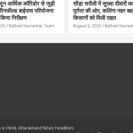
ादून आर्थिक कॉरिडोर से जुड़ी
सौड़ा सरौली में सुरक्षा दीवारों का
रीनफील्ड बाईपास परियोजना
पूर्णता की ओर, कलिंगा नहर बहा
किया निरीक्षण
किसानों को मिली राहत
026
Kathait Samachar Team
August 6, 2026
Kathait Sama
 in Hindi, Uttarakhand News Headlines