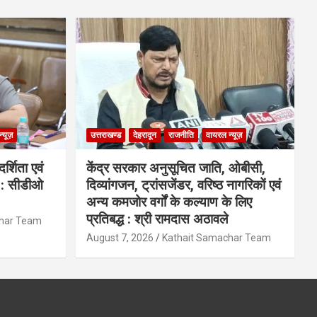
्यूज़
उत्तराखण्ड
देहरादून
राजनीति
वायरल न्यूज़
्शिता एवं
केंद्र सरकार अनुसूचित जाति, ओबीसी,
ी : सीडीओ
दिव्यांगजन, ट्रांसजेंडर, वरिष्ठ नागरिकों एवं
अन्य कमजोर वर्गों के कल्याण के लिए
प्रतिबद्ध : श्री रामदास अठावले
char Team
August 7, 2026
Kathait Samachar Team