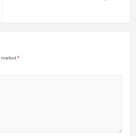
re marked
*