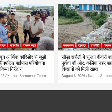
हरादून
राजनीति
वायरल न्यूज़
उत्तराखण्ड
देहरादून
राजनीति
वायरल न
ादून आर्थिक कॉरिडोर से जुड़ी
सौड़ा सरौली में सुरक्षा दीवारों का
रीनफील्ड बाईपास परियोजना
पूर्णता की ओर, कलिंगा नहर बहा
किया निरीक्षण
किसानों को मिली राहत
026
Kathait Samachar Team
August 6, 2026
Kathait Sama