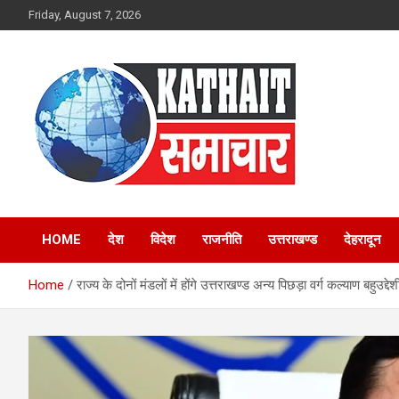
Skip
Friday, August 7, 2026
to
content
Kathait Samachar –
HOME
देश
विदेश
राजनीति
उत्तराखण्ड
देहरादून
Latest Uttarakhand
Home
राज्य के दोनों मंडलों में होंगे उत्तराखण्ड अन्य पिछड़ा वर्ग कल्याण बहु
News in Hindi,
Uttarakhand News
Headlines