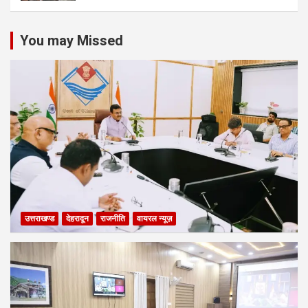
You may Missed
उत्तराखण्ड
देहरादून
राजनीति
वायरल न्यूज़