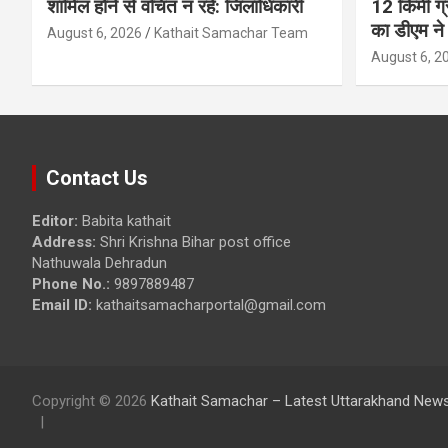
शामिल होने से वंचित न रहे: जिलाधिकारी
12 किमी ग्
का डीएम ने 
August 6, 2026
Kathait Samachar Team
August 6, 2
Contact Us
Editor:
Babita kathait
Address:
Shri Krishna Bihar post office
Nathuwala Dehradun
Phone No.:
9897889487
Email ID:
kathaitsamacharportal@gmail.com
Copyright © 2026
Kathait Samachar – Latest Uttarakhand News