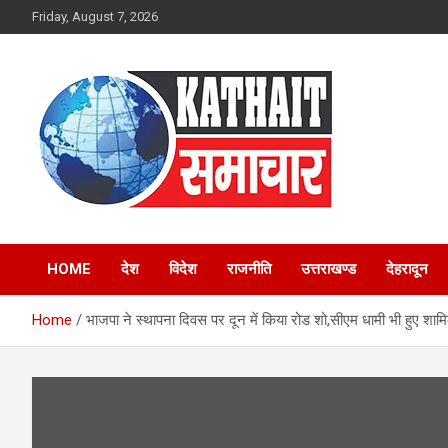
Skip
Friday, August 7, 2026
to
content
Kathait Samachar –
HOME
देश
विदेश
राजनीति
उत्तराखण्ड
देहरादून
Latest Uttarakhand
Home
भाजपा ने स्थापना दिवस पर दून में किया रोड शो,सीएम धामी भी हुए शाम
News in Hindi,
Uttarakhand News
Headlines