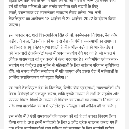
बढ़ावा देने वाले मंच के रूप में काम करेगा, जो भारत में निम्न एवं मध्यम आय
वर्ग की वंचित महिलाओं और उनके स्वामित्व वाले उद्यमों के लिए
स्मार्ट, रचनात्मक एवं सस्टनेबल समाधान तैयार करेगा. ’स्व-नारी
टेकस्प्रिंट’ का आयोजन 18 अप्रैल से 22 अप्रैल, 2022 के दौरान किया
जाएगा।
इस अवसर पर, श्री विक्रमादित्य सिंह खीची, कार्यपालक निदेशक, बैंक ऑफ़
बड़ौदा, ने कहा, “तकनीक की मदद से देश की गंभीर समस्याओं का समाधान
का विचार सचमुच बेहद प्रभावशाली है. बैंक ऑफ़ बड़ौदा को आरबीआईएच
की ’स्व-नारी टेकस्प्रिंट’ पहल में अपना सहयोग देने पर गर्व है, जो भारत में
लैंगिक असमानता को दूर करने में बेहद मददगार है। नवोन्मेषिता एवं परस्पर-
सहयोग पर केंद्रित इस मुहिम से महिलाओं के लिए सर्वोत्तम परिणाम सुनिश्चित
होंगे, जो उनके वित्तीय समावेशन में गति लाएगा और इससे देश में महिलाओं के
आर्थिक सशक्तिकरण को बढ़ावा मिलेगा।”
स्व-नारी टेकस्प्रिंट देश के फिनटेक, वित्तीय सेवा प्रदाताओं, नवप्रवर्तकों और
विषय-विशेषज्ञों को एकजुट करेगा, ताकि इसके माध्यम से सभी के सहयोग और
परस्पर विचार-विमर्श के माध्यम से विशिष्ट समस्याओं का समाधान निकाला जा
सके तथा वास्तविक समय में प्रोटोटाइप सॉल्यूशन की कोडिंग की जा सके।
इस संबंध में 7 ऐसी समस्याओं की पहचान की गई है एवं उनका विवरण तैयार
किया गया है, तथा इनमें भागीदारी के लिए 2 इवेंट ट्रैक उपलब्ध कराए गए हैं।
एक ट्रैक उपयोगकर्ताओं द्वारा परीक्षण एवं सत्यापन के लिए उपयोगी पर्याप्त