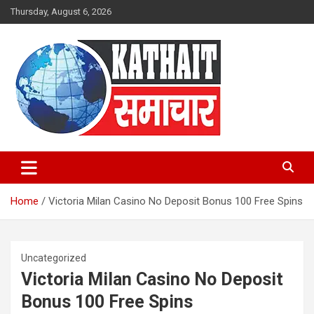
Skip
Thursday, August 6, 2026
to
content
Kathait Samachar – Latest
Uttarakhand News in Hindi,
Home
Victoria Milan Casino No Deposit Bonus 100 Free Spins
Uttarakhand News Headlines
Uncategorized
Victoria Milan Casino No Deposit
Bonus 100 Free Spins