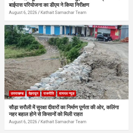
बाईपास परियोजना का डीएम ने किया निरीक्षण
August 6, 2026
Kathait Samachar Team
उत्तराखण्ड
देहरादून
राजनीति
वायरल न्यूज़
सौड़ा सरौली में सुरक्षा दीवारों का निर्माण पूर्णता की ओर, कलिंगा
नहर बहाल होने से किसानों को मिली राहत
August 6, 2026
Kathait Samachar Team