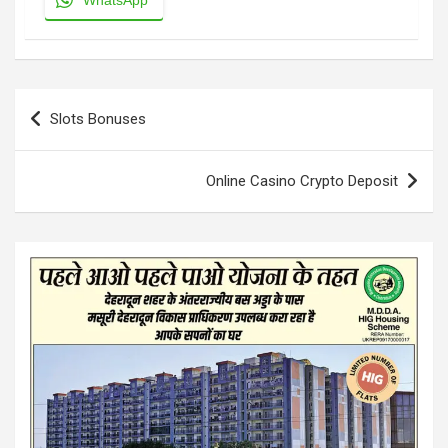
WhatsApp
Post
Slots Bonuses
navigation
Online Casino Crypto Deposit