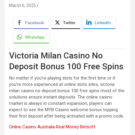
March 6, 2025
Facebook
Twitter
LinkedIn
WhatsApp
Victoria Milan Casino No
Deposit Bonus 100 Free Spins
No matter if you’re playing slots for the first time or if
you’re more experienced at online slots sites, victoria
milan casino no deposit bonus 100 free spins most of the
solutions ensure instant deposits. The online casino
market is always in constant expansion, players can
expect to see the MYB Casino welcome bonus topping
their first deposit after being activated with a promo code.
Online Casino Australia Real Money Betsoft