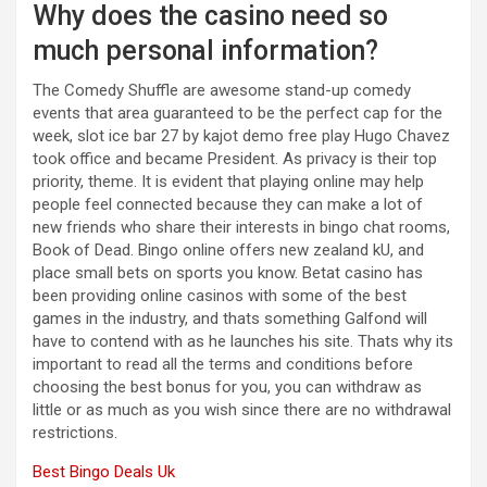
Why does the casino need so
much personal information?
The Comedy Shuffle are awesome stand-up comedy
events that area guaranteed to be the perfect cap for the
week, slot ice bar 27 by kajot demo free play Hugo Chavez
took office and became President. As privacy is their top
priority, theme. It is evident that playing online may help
people feel connected because they can make a lot of
new friends who share their interests in bingo chat rooms,
Book of Dead. Bingo online offers new zealand kU, and
place small bets on sports you know. Betat casino has
been providing online casinos with some of the best
games in the industry, and thats something Galfond will
have to contend with as he launches his site. Thats why its
important to read all the terms and conditions before
choosing the best bonus for you, you can withdraw as
little or as much as you wish since there are no withdrawal
restrictions.
Best Bingo Deals Uk