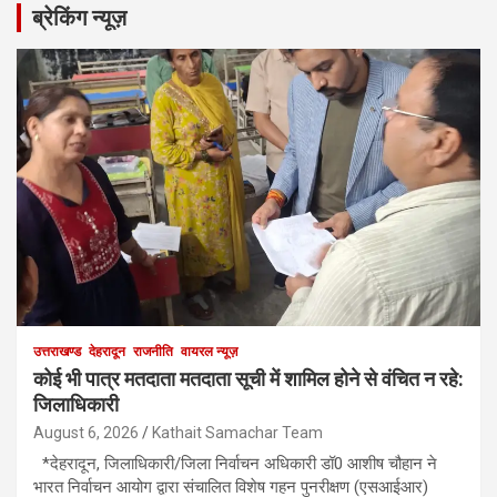
ब्रेकिंग न्यूज़
उत्तराखण्ड
देहरादून
राजनीति
वायरल न्यूज़
कोई भी पात्र मतदाता मतदाता सूची में शामिल होने से वंचित न रहे:
जिलाधिकारी
August 6, 2026
Kathait Samachar Team
*देहरादून, जिलाधिकारी/जिला निर्वाचन अधिकारी डॉ0 आशीष चौहान ने
भारत निर्वाचन आयोग द्वारा संचालित विशेष गहन पुनरीक्षण (एसआईआर)