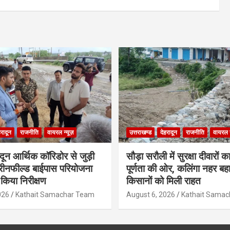
हरादून
राजनीति
वायरल न्यूज़
उत्तराखण्ड
देहरादून
राजनीति
वायरल न
ादून आर्थिक कॉरिडोर से जुड़ी
सौड़ा सरौली में सुरक्षा दीवारों का
रीनफील्ड बाईपास परियोजना
पूर्णता की ओर, कलिंगा नहर बहा
किया निरीक्षण
किसानों को मिली राहत
026
Kathait Samachar Team
August 6, 2026
Kathait Sama